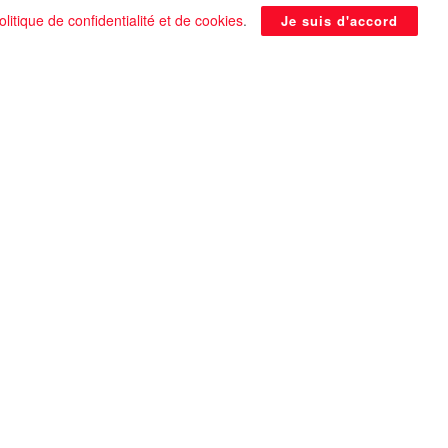
olitique de confidentialité et de cookies
.
Je suis d'accord
La Pyramide noire de Benben
continue à être énigmatique
0 SHARES
Que faire si on tombe amoureux alors qu’on
est en couple ?
0 SHARES
Les plus belles actrices françaises de tous les
temps
0 SHARES
Univers 25 : Des utopies pour souris prédisent
la fin du monde !
0 SHARES