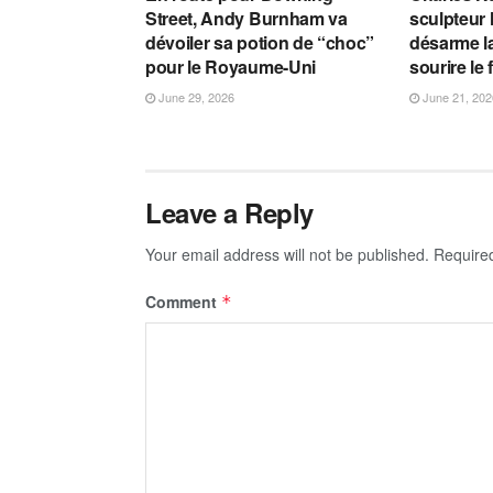
Street, Andy Burnham va
sculpteur 
dévoiler sa potion de “choc”
désarme la
pour le Royaume-Uni
sourire le 
June 29, 2026
June 21, 202
Leave a Reply
Your email address will not be published.
Require
Comment
*