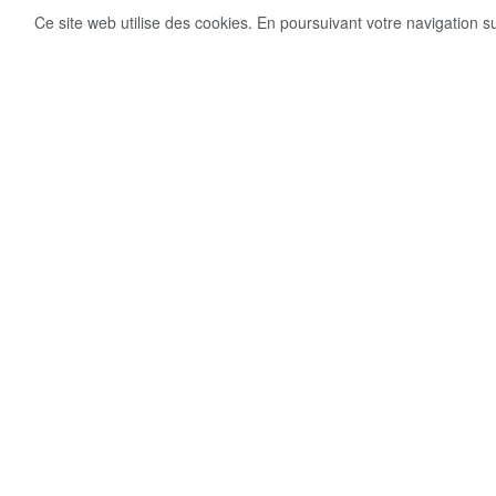
Ce site web utilise des cookies. En poursuivant votre navigation s
9
Share on Facebook
VUES
La Russie a commencé le conflit il y a près d
l’horreur. « Le Point » revient sur les momen
le retour brutal de la guerre interétatique d
2014, lorsque Moscou s’est emparé de la Cr
après la révolution proeuropéenne de Maïdan, à
2022, Vladimir Poutine reconnaît l’indépen