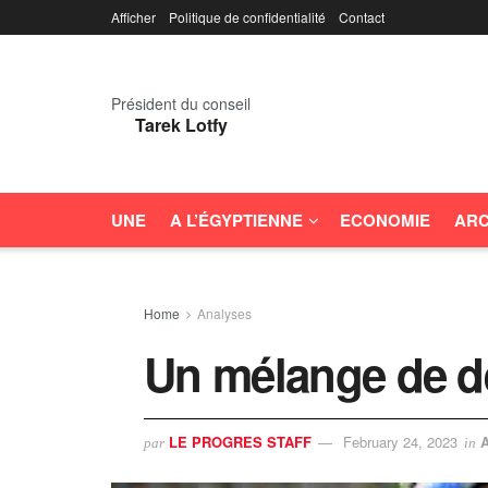
Afficher
Politique de confidentialité
Contact
Président du conseil
Tarek Lotfy
UNE
A L’ÉGYPTIENNE
ECONOMIE
ARC
Home
Analyses
Un mélange de dé
LE PROGRES STAFF
February 24, 2023
A
par
in