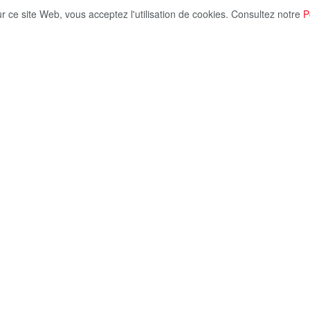
ur ce site Web, vous acceptez l'utilisation de cookies. Consultez notre
P
Share on X
’un an, le 24 février 2022, replongeant l’Europe dans
ts clés. Le conflit russo-ukrainien marquera à jamais
e haute intensité en Europe. Le conflit, a commencé en
imée tout en soutenant le séparatisme du Donbass
 Kiev, s’intensifie huit ans plus tard. Le 22 février
dance des deux républiques séparatistes de Donetsk