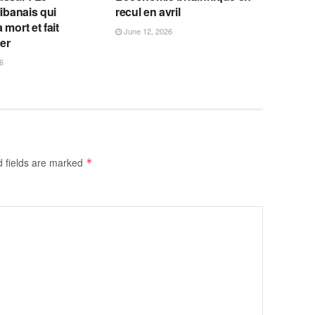
libanais qui
recul en avril
 mort et fait
June 12, 2026
fer
6
d fields are marked
*