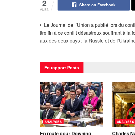
2
Share on Facebook
VUES
• Le Journal de l’Union a publié lors du con
ttre fin à ce conflit désastreux souffrant à la
aux des deux pays : la Russie et de l’Ukrai
En rapport
Posts
ANALYSES
ANALYSES
En route pour Downing
Charles Na