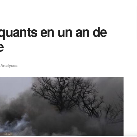
uants en un an de
e
Analyses