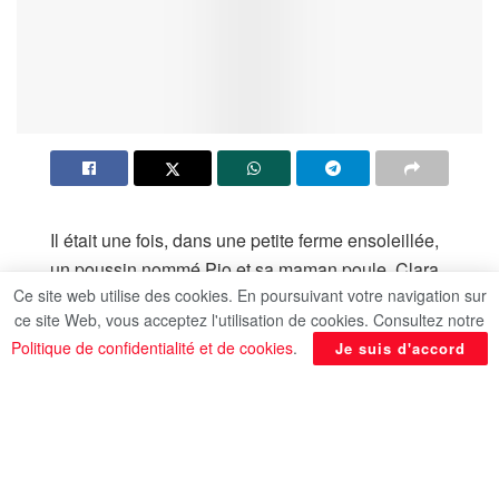
Il était une fois, dans une petite ferme ensoleillée,
un poussin nommé Pio et sa maman poule, Clara.
Ce site web utilise des cookies. En poursuivant votre navigation sur
Pio était un poussin curieux et aventureux,
ce site Web, vous acceptez l'utilisation de cookies. Consultez notre
toujours en quête de nouvelles découvertes. Sa
Politique de confidentialité et de cookies
.
Je suis d'accord
maman, Clara, était protectrice et sage, toujours
prête à guider son petit avec amour et patience.
Un jour, Pio décida qu’il voulait explorer la forêt
voisine, malgré les avertissements de Clara.
“Reste près de la ferme, Pio,” dit Clara. “La forêt