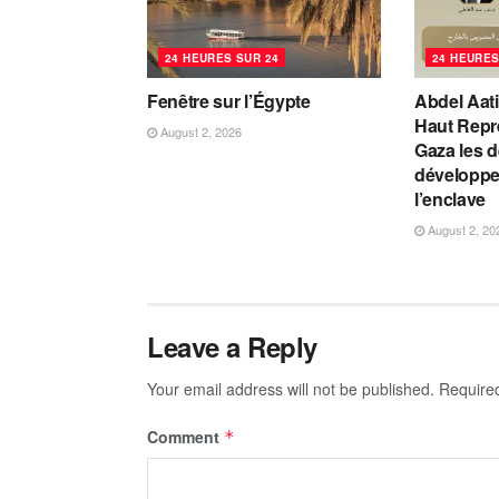
24 HEURES SUR 24
24 HEURES
Fenêtre sur l’Égypte
Abdel Aati
Haut Repr
August 2, 2026
Gaza les d
développ
l’enclave
August 2, 20
Leave a Reply
Your email address will not be published.
Require
Comment
*