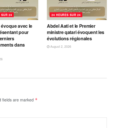
 SUR 24
24 HEURES SUR 24
 évoque avec le
Abdel Aati et le Premier
ésentant pour
ministre qatari évoquent les
erniers
évolutions régionales
ements dans
August 2, 2026
26
d fields are marked
*