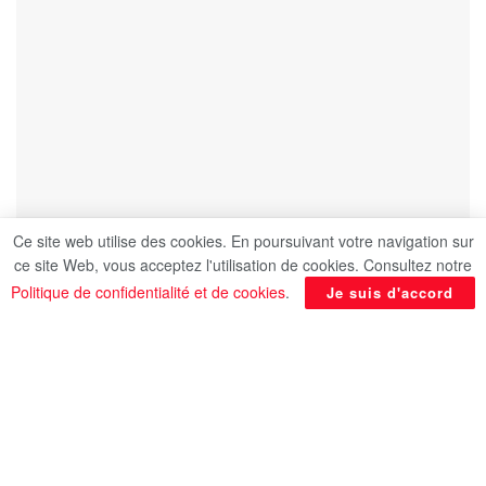
Ce site web utilise des cookies. En poursuivant votre navigation sur
ce site Web, vous acceptez l'utilisation de cookies. Consultez notre
Politique de confidentialité et de cookies
.
Je suis d'accord
Un jour extrêmement important et symbolique pour
les Russes. Tout juste investi pour un cinquième
mandat, Vladimir Poutine a supervisé hier jeudi
une grande parade militaire pour la célébration de
la victoire de l’Union soviétique sur l’Allemagne
nazie en 1945, une mémoire que le président