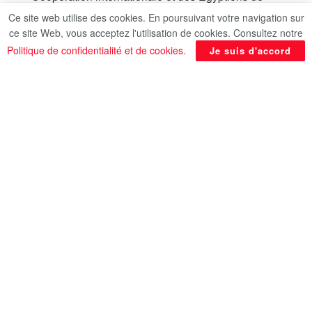
l’étranger, et le ministre des Affaires étrangères de
Ce site web utilise des cookies. En poursuivant votre navigation sur
la République hellénique. Cet entretien s’inscrit
ce site Web, vous acceptez l'utilisation de cookies. Consultez notre
dans le cadre des échanges et de la coordination
Politique de confidentialité et de cookies
.
Je suis d'accord
réguliers entre les deux pays amis, afin
d’examiner les moyens de développer la
coopération bilatérale et d’échanger des points de
vue sur les questions régionales.
Les deux ministres ont affirmé la dynamique
croissante des relations égypto-grecques dans
divers domaines, grâce au partenariat stratégique
qui unit les deux pays. Ils ont exprimé leur volonté
de poursuivre le travail entrepris lors des visites et
des échanges de haut niveau afin de renforcer la
coopération politique et économique, au service
des intérêts communs des deux pays et de leurs
peuples amis.