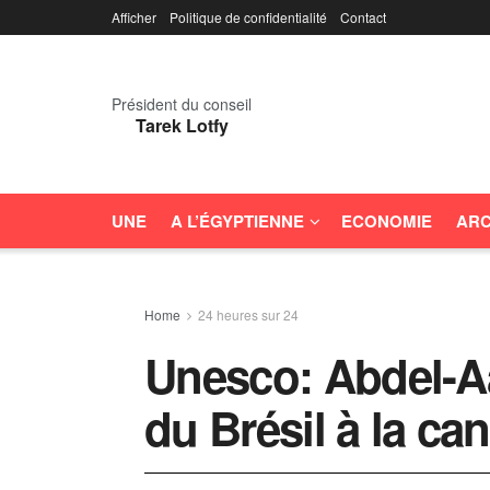
Afficher
Politique de confidentialité
Contact
Président du conseil
Tarek Lotfy
UNE
A L’ÉGYPTIENNE
ECONOMIE
ARC
Home
24 heures sur 24
Unesco: Abdel-Aa
du Brésil à la ca