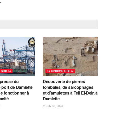
.
 SUR 24
24 HEURES SUR 24
 presse du
Découverte de pierres
e port de Damiette
tombales, de sarcophages
e fonctionner à
et d’amulettes à Tell El-Deir, à
acité
Damiette
6
July 30, 2026