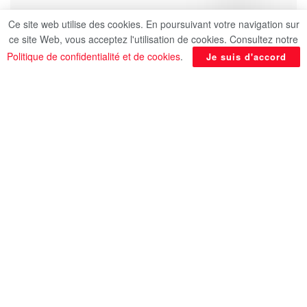
Ce site web utilise des cookies. En poursuivant votre navigation sur
ce site Web, vous acceptez l'utilisation de cookies. Consultez notre
Politique de confidentialité et de cookies
.
Je suis d'accord
Urgent | Selon Bloomberg, le prix du pétrole
est tombé en dessous de 90 dollars le baril,
après les déclarations de Donald Trump
évoquant la possibilité d’une fin proche de la
guerre contre l’Iran.
Source : Al-Qahera News
En rapport
Posts