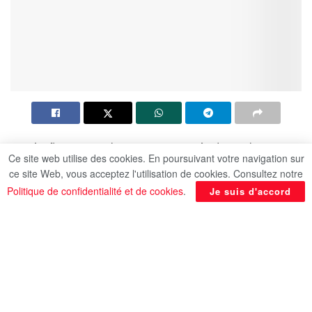
La flamme paralympique est arrivée dimanche en
Ce site web utilise des cookies. En poursuivant votre navigation sur
France par le Tunnel sous la Manche, portée par
ce site Web, vous acceptez l'utilisation de cookies. Consultez notre
Emmanuelle Assmann, médaillée en escrime-
Politique de confidentialité et de cookies
.
Je suis d'accord
fauteuil, qui a été accueillie à son arrivée par la
ministre des Sports et des Jeux Amélie Oudéa-
Castera, a constaté l’AFP.
Trois jours avant la cérémonie d’ouverture des
Jeux paralympiques, la porteuse française de la
flamme est arrivée peu après 13h00 à Coquelles