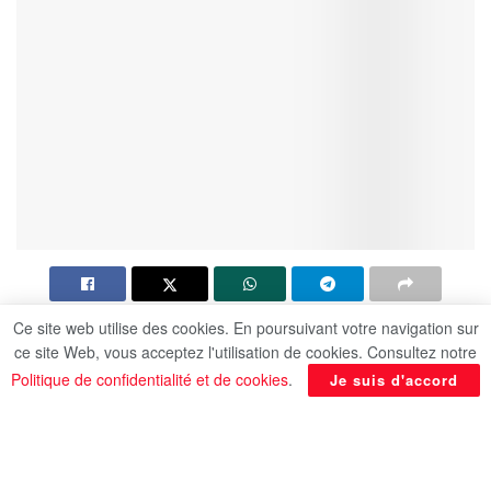
Ce site web utilise des cookies. En poursuivant votre navigation sur
Plus de 200 collaborateurs républicains d’anciens
ce site Web, vous acceptez l'utilisation de cookies. Consultez notre
présidents et sénateurs ont appelé à soutenir
Politique de confidentialité et de cookies
.
Je suis d'accord
Kamala Harris. Ils s’inquiètent des conséquences
d’un second mandat de Donald Trump. Plus de
200 républicains, ayant précédemment travaillé
pour l’ancien président George W. Bush, les