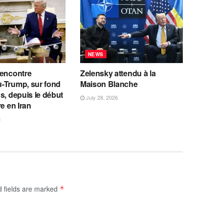
NEWS
rencontre
Zelensky attendu à la
-Trump, sur fond
Maison Blanche
s, depuis le début
July 28, 2026
re en Iran
6
d fields are marked
*