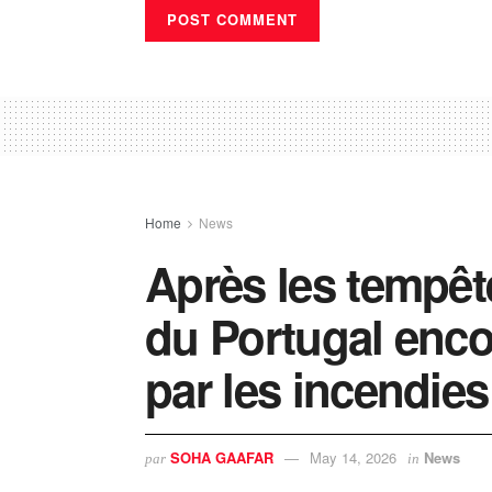
Home
News
Après les tempête
du Portugal enc
par les incendies
SOHA GAAFAR
May 14, 2026
News
par
in