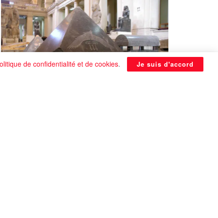
olitique de confidentialité et de cookies
.
Je suis d'accord
La Pyramide noire de Benben
continue à être énigmatique
0 SHARES
Que faire si on tombe amoureux alors qu’on
est en couple ?
0 SHARES