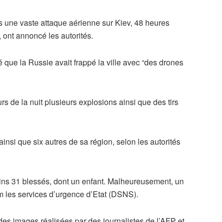
 une vaste attaque aérienne sur Kiev, 48 heures
, ont annoncé les autorités.
qué que la Russie avait frappé la ville avec “des drones
s de la nuit plusieurs explosions ainsi que des tirs
 ainsi que six autres de sa région, selon les autorités
ins 31 blessés, dont un enfant. Malheureusement, un
am les services d’urgence d’Etat (DSNS).
es images réalisées par des journalistes de l’AFP et