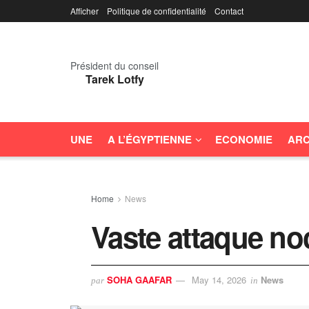
Afficher
Politique de confidentialité
Contact
Président du conseil
Tarek Lotfy
UNE
A L’ÉGYPTIENNE
ECONOMIE
ARC
Home
News
Vaste attaque no
SOHA GAAFAR
May 14, 2026
News
par
in