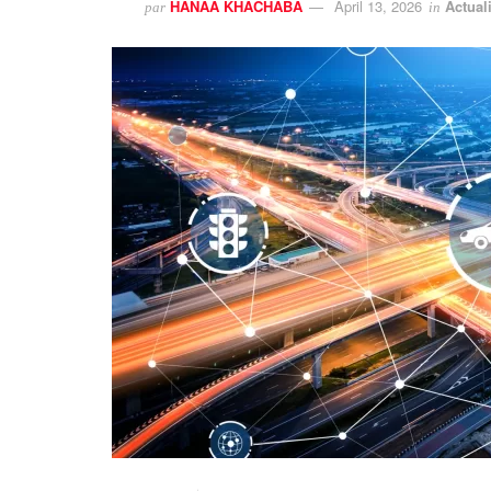
HANAA KHACHABA
April 13, 2026
Actual
par
in