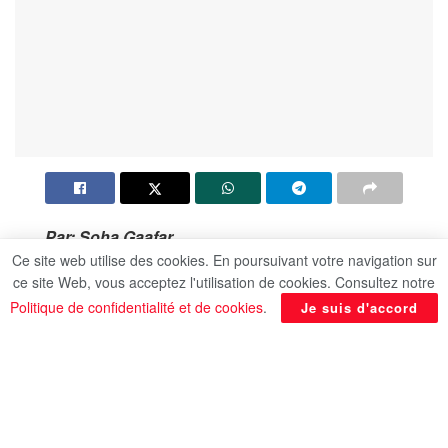
Par: Soha Gaafar
Ce site web utilise des cookies. En poursuivant votre navigation sur
L’Égypte a renouvelé son appel à
ce site Web, vous acceptez l'utilisation de cookies. Consultez notre
l’universalisation du traité de non-prolifération
Politique de confidentialité et de cookies
.
Je suis d'accord
nucléaire (TNP), notamment au Moyen-Orient,
selon la MENA.L’Egypte a également appelé tous
les pays de la région, sans exception, à adhérer
au traité et à permettre à l’Agence internationale
de l’énergie atomique (AIEA) d’inspecter leurs