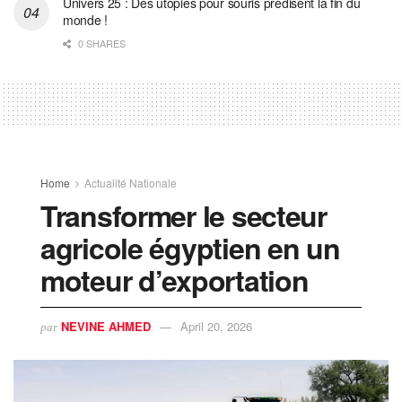
Univers 25 : Des utopies pour souris prédisent la fin du
monde !
0 SHARES
Home
Actualité Nationale
Transformer le secteur
agricole égyptien en un
moteur d’exportation
NEVINE AHMED
April 20, 2026
par