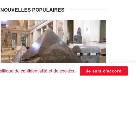
NOUVELLES POPULAIRES
olitique de confidentialité et de cookies
.
Je suis d'accord
La Pyramide noire de Benben
continue à être énigmatique
0 SHARES
Que faire si on tombe amoureux alors qu’on