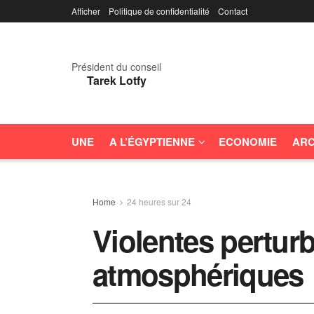
Afficher
Politique de confidentialité
Contact
Président du conseil
Tarek Lotfy
UNE
A L’ÉGYPTIENNE
ECONOMIE
ARC
Home
24 heures sur 24
Violentes pertur
atmosphériques