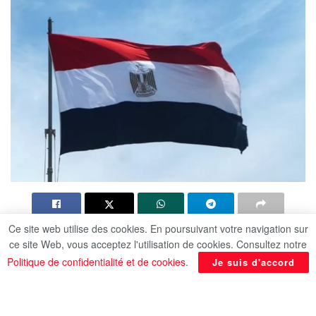
Ce site web utilise des cookies. En poursuivant votre navigation sur
Urgent/ L’Égypte répond à l’appel des agents
ce site Web, vous acceptez l'utilisation de cookies. Consultez notre
de secours dans le nord de la bande de Gaza
Politique de confidentialité et de cookies
.
Je suis d'accord
en ouvrant la rue menant au dispensaire de
Sheikh Radwan.