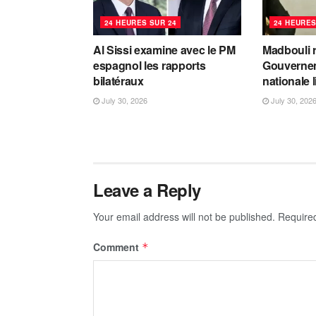
24 HEURES SUR 24
24 HEURES
Al Sissi examine avec le PM
Madbouli r
espagnol les rapports
Gouvernem
bilatéraux
nationale 
July 30, 2026
July 30, 202
Leave a Reply
Your email address will not be published.
Require
Comment
*