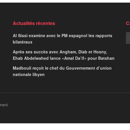
e la famille : Al-
calendrier législatif
ures sur 24