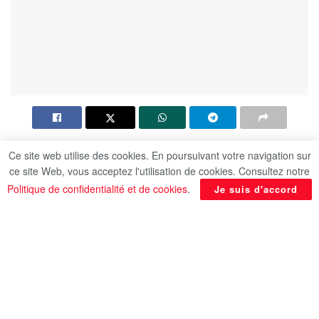
Ce site web utilise des cookies. En poursuivant votre navigation sur
Rabab Rachwan, originaire de la Haute-Egypte, a
ce site Web, vous acceptez l'utilisation de cookies. Consultez notre
réussi à réaliser un remarquable exploit, avec son
Politique de confidentialité et de cookies
.
Je suis d'accord
équipe de recherche en Australie, après avoir
découvert le gène responsable du cancer de sein,
le gène (AAMDC), et c’est là, une première sur le
plan médical.
Ce gène est responsable de la protection des
cellules cancéreuses contre la réponse à
l’hormonothérapie. Par conséquent, si cela peut