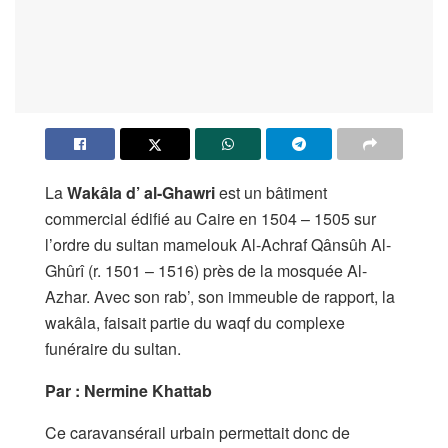
La
Wakâla
d’ al-Ghawri
est un bâtiment
commercial édifié au Caire en 1504 – 1505 sur
l’ordre du sultan mamelouk Al-Achraf Qânsûh Al-
Ghûrî (r. 1501 – 1516) près de la mosquée Al-
Azhar. Avec son rab’, son immeuble de rapport, la
wakâla, faisait partie du waqf du complexe
funéraire du sultan.
Par : Nermine Khattab
Ce caravansérail urbain permettait donc de