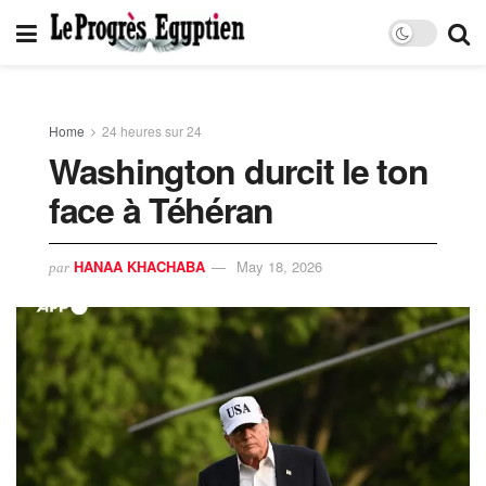
Home
24 heures sur 24
Washington durcit le ton
face à Téhéran
HANAA KHACHABA
May 18, 2026
par