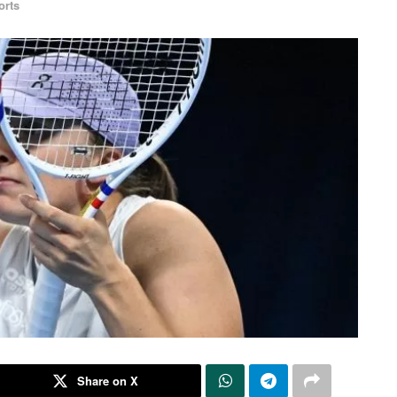
orts
Share on X