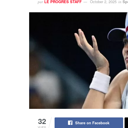
LE PROGRES STAFF
October 2, 2025
Sp
par
in
32
Share on Facebook
VUES