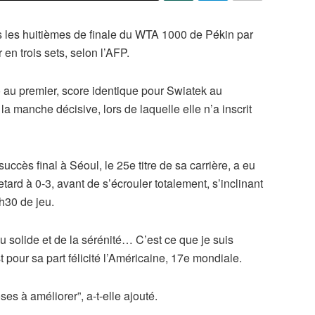
s les huitièmes de finale du WTA 1000 de Pékin par
n trois sets, selon l’AFP.
 au premier, score identique pour Swiatek au
a manche décisive, lors de laquelle elle n’a inscrit
ccès final à Séoul, le 25e titre de sa carrière, a eu
ard à 0-3, avant de s’écrouler totalement, s’inclinant
h30 de jeu.
jeu solide et de la sérénité… C’est ce que je suis
st pour sa part félicité l’Américaine, 17e mondiale.
es à améliorer”, a-t-elle ajouté.