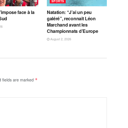
SPORTS
’impose face à la
Natation: “J’ai un peu
Sud
galéré”, reconnaît Léon
Marchand avant les
26
Championnats d’Europe
August 2, 2026
d fields are marked
*