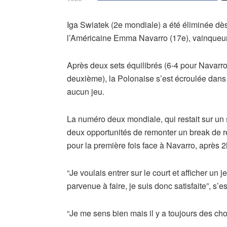
Iga Swiatek (2e mondiale) a été éliminée dè
l’Américaine Emma Navarro (17e), vainqueur e
Après deux sets équilibrés (6-4 pour Navarro
deuxième), la Polonaise s’est écroulée dans l
aucun jeu.
La numéro deux mondiale, qui restait sur un su
deux opportunités de remonter un break de ret
pour la première fois face à Navarro, après 2
“Je voulais entrer sur le court et afficher un 
parvenue à faire, je suis donc satisfaite”, s’e
“Je me sens bien mais il y a toujours des chos