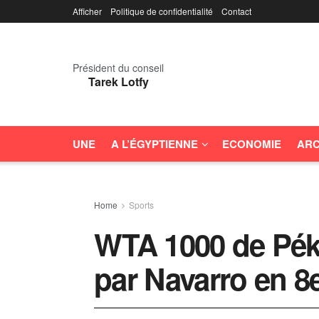
Afficher
Politique de confidentialité
Contact
Président du conseil
Tarek Lotfy
UNE
A L’ÉGYPTIENNE
ECONOMIE
ARC
Home
Sports
WTA 1000 de Péki
par Navarro en 8e