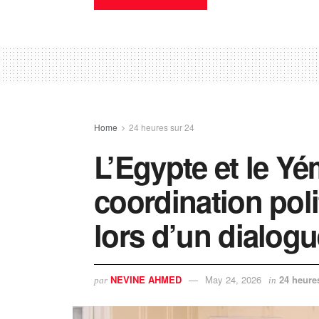
Home
24 heures sur 24
L’Egypte et le Yé
coordination poli
lors d’un dialogu
NEVINE AHMED
May 24, 2026
24 heure
par
in