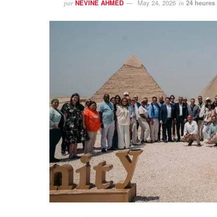
NEVINE AHMED
May 24, 2026
24 heures 
par
in