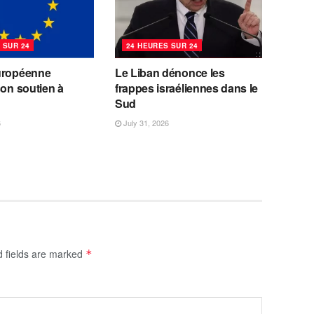
 SUR 24
24 HEURES SUR 24
uropéenne
Le Liban dénonce les
son soutien à
frappes israéliennes dans le
Sud
6
July 31, 2026
d fields are marked
*