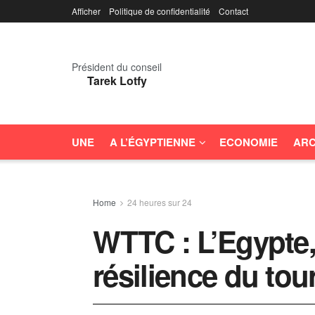
Afficher
Politique de confidentialité
Contact
Président du conseil
Tarek Lotfy
UNE
A L’ÉGYPTIENNE
ECONOMIE
ARC
Home
24 heures sur 24
WTTC : L’Egypte, 
résilience du to