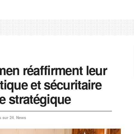
men réaffirment leur
tique et sécuritaire
e stratégique
s sur 24
,
News