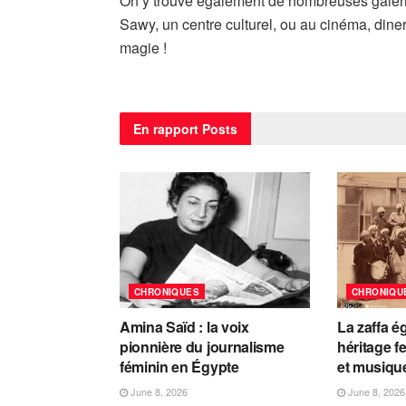
On y trouve également de nombreuses galeries
Sawy, un centre culturel, ou au cinéma, dine
magie !
En rapport
Posts
CHRONIQUES
CHRONIQU
Amina Saïd : la voix
La zaffa é
pionnière du journalisme
héritage fe
féminin en Égypte
et musiqu
June 8, 2026
June 8, 2026