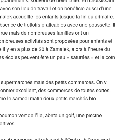
ppartements, souvent de belle taille. En choisissant
avec son lieu de travail et on bénéficie aussi d’une
malek accueille les enfants jusque la fin du primaire.
absence de trottoirs praticables avec une poussette. Il
la rue mais de nombreuses familles ont un
mbreuses activités sont proposées pour enfants et
e il y en a plus de 20 à Zamalek, alors à l’heure du
es écoles peuvent être un peu « saturées » et le coin
ds supermarchés mais des petits commerces. On y
sonnier excellent, des commerces de toutes sortes,
e le samedi matin deux petits marchés bio.
poumon vert de l’île, abrite un golf, une piscine
rtives.