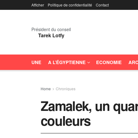
Afficher
Politique de confidentialité
Contact
Président du conseil
Tarek Lotfy
UNE
A L’ÉGYPTIENNE
ECONOMIE
ARC
Home
Chroniques
Zamalek, un quart
couleurs