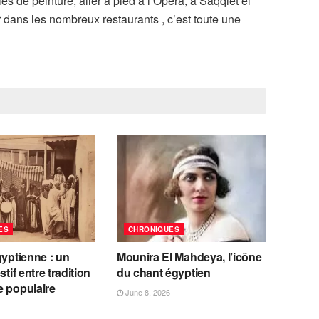
 de peinture, aller à pied à l’Opéra, à Saqqiet el
r dans les nombreux restaurants , c’est toute une
ES
CHRONIQUES
gyptienne : un
Mounira El Mahdeya, l’icône
stif entre tradition
du chant égyptien
e populaire
June 8, 2026