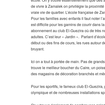
école. On y trouve essentiellement que des a
de vivre à Zamalek on privilégie la proximité 
vraie vie de quartier. L’école française de Za
Pour les familles avec enfants il faut noter l’
est difficile pour les gamins de courir dans 
abonnement au club El-Guezira où de très no
adultes. C’est leur « Jardin ». Parlant d’écol
début ou des fins de cours, les rues autour d
bruyant.
Ici on a tout à portée de main. Pas de gran
trouve le meilleur boucher du Caire, un pois
des magasins de décoration branchés et mêm
Pour les sportifs, le fameux club El-Guezira, 
olympique et de nombreuses installations spo