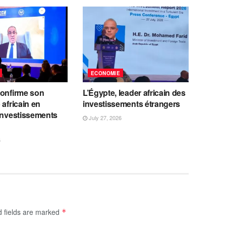
ECONOMIE
confirme son
L’Égypte, leader africain des
 africain en
investissements étrangers
investissements
July 27, 2026
6
d fields are marked
*