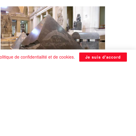
olitique de confidentialité et de cookies
.
Je suis d'accord
La Pyramide noire de Benben
continue à être énigmatique
0 SHARES
Que faire si on tombe amoureux alors qu’on
est en couple ?
0 SHARES